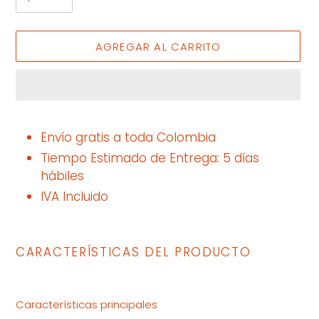
AGREGAR AL CARRITO
Agregando
el
Envío gratis a toda Colombia
producto
Tiempo Estimado de Entrega: 5 días
a
hábiles
tu
IVA Incluido
carrito
CARACTERÍSTICAS DEL PRODUCTO
Características principales