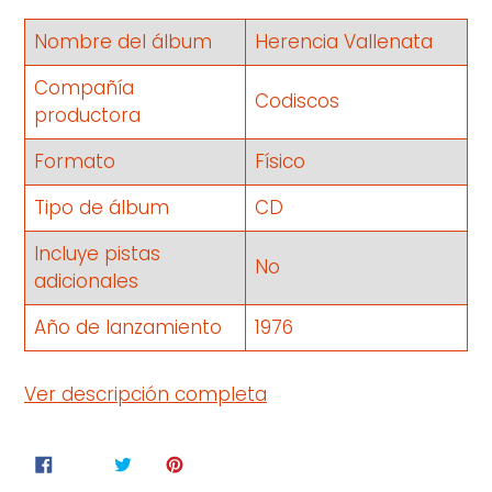
Nombre del álbum
Herencia Vallenata
Compañía
Codiscos
productora
Formato
Físico
Tipo de álbum
CD
Incluye pistas
No
adicionales
Año de lanzamiento
1976
COMPARTIR
TUITEAR
PINEAR
COMPARTIR
TUITEAR
HACER PIN
EN
EN
EN
FACEBOOK
TWITTER
PINTEREST