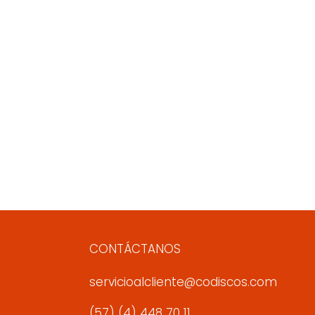
CONTÁCTANOS
servicioalcliente@codiscos.com
(57) (4) 448 70 11