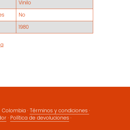
Vinilo
es
No
1980
R
PINEAR
IN
EN
R
PINTEREST
ín Colombia ·
Términos y condiciones
·
dor
·
Política de devoluciones
·