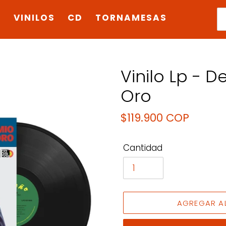
E
VINILOS
CD
TORNAMESAS
Vinilo Lp - 
Oro
Precio
$119.900 COP
habitual
Cantidad
AGREGAR A