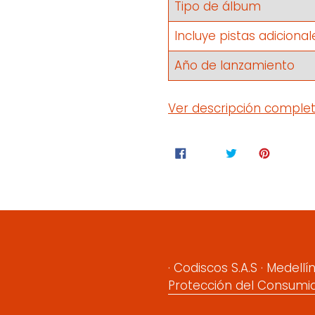
Tipo de álbum
Incluye pistas adicional
Año de lanzamiento
COMPARTIR
TUITEA
COMPARTIR
TUITEAR
HACER P
EN
EN
FACEBOOK
TWITTE
· Codiscos S.A.S · Medell
Protección del Consumi