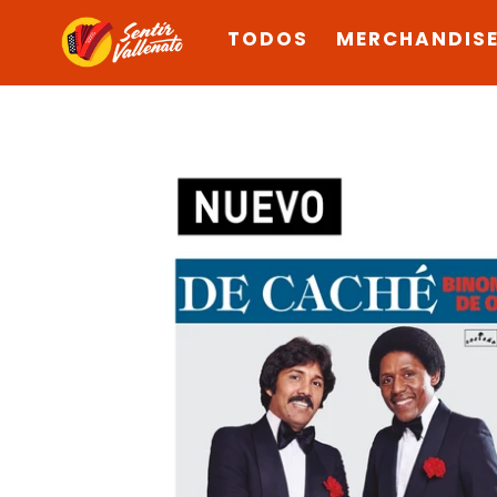
Ir
TODOS
MERCHANDIS
directamente
al
contenido